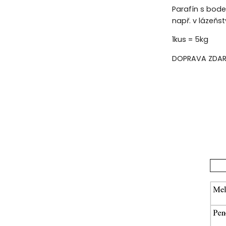
Parafín s bode
např. v lázeňs
1kus = 5kg
DOPRAVA ZDA