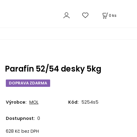
0
ks
Parafín 52/54 desky 5kg
DOPRAVA ZDARMA
Výrobce:
MOL
Kód:
5254s5
Dostupnost:
0
628
Kč
bez DPH