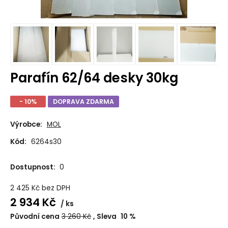
Parafín 62/64 desky 30kg
- 10%
DOPRAVA ZDARMA
Výrobce:
MOL
Kód:
6264s30
Dostupnost:
0
2 425
Kč
bez DPH
2 934
Kč
ks
Původní cena
3 260
Kč
Sleva
10
%