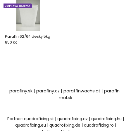
DOPRAVA ZDARMA
Parafín 62/64 desky 5kg
850 Kč
parafiny.sk
|
parafiny.cz
|
paraffinwachs.at
|
parafin-
mol.sk
Partner:
quadrofixing.sk
|
quadrofixing.cz
|
quadrofixing.hu
|
quadrofixing.eu
|
quadrofixing.de
|
quadrofixing.ro
|