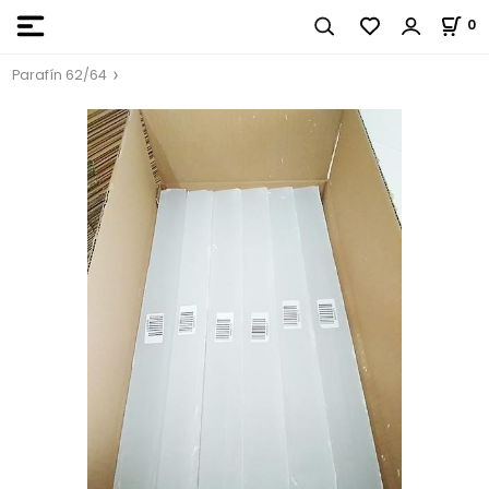
0
Parafín 62/64